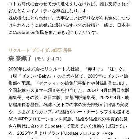
コトも時代に合わせて形の進化をしなければ、誰も支持されず
どんどんマイノリティな存在になります。
既成概念にとらわれず、大事なことは守りながらも進化しつづ
けられるように結婚式に関わるすべての皆様と一緒に、日本中
にCelebration旋風をまた巻き起こしたいです。
リクルート ブライダル総研 所長
森 奈織子
（モリ ナオコ）
2006年に株式会社リクルート入社後、『赤すぐ』『妊すぐ』
（現『ゼクシィBaby』）の営業を経て、2009年にゼクシィ編
集部へ配属。『ゼクシィ』の編集記事制作や付録制作に加え、
全国花嫁カスタマー調査等を担当した。2014年4月に西日本版
編集長、その後、東日本版、首都圏版編集長、2022年4月～統
括編集長を歴任。雑誌不況下での本の実売部数V字回復の実現
や、さまざまなカップルの結婚やパートナーシップを応援する
30周年PRプロモーションを実施、結婚や結婚式の本質的な良
さを時代に合わせてUpdateして伝えていく活動をし続けてい
る。2025年4月よりブランドUpdateプロジェクトVice