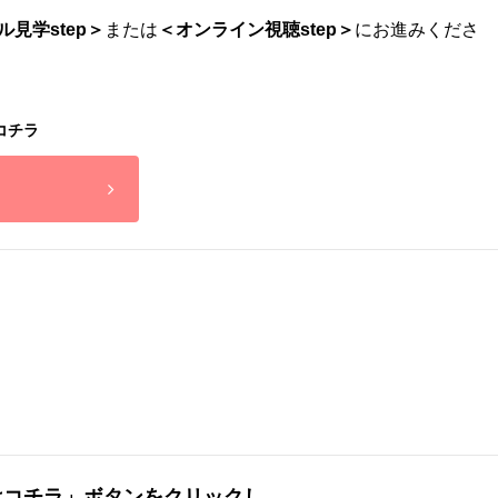
ル見学step＞
または
＜オンライン視聴step＞
にお進みくださ
コチラ
はコチラ」ボタンをクリックし、