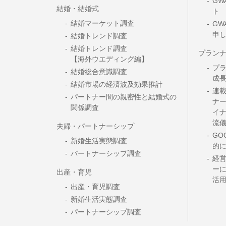
GW
結婚・結婚式
ト
結婚マーケット調査
GW
申
結婚トレンド調査
結婚トレンド調査
プラン
【海外ウエディング編】
プ
結婚総合意識調査
成
結婚市場の経済波及効果推計
連載
パートナー間の親密性と結婚式の
ナー
関係調査
イ
流
夫婦・パートナーシップ
GO
新婚生活実態調査
的
パートナーシップ調査
経
ーに
出産・育児
活
出産・育児調査
新婚生活実態調査
パートナーシップ調査