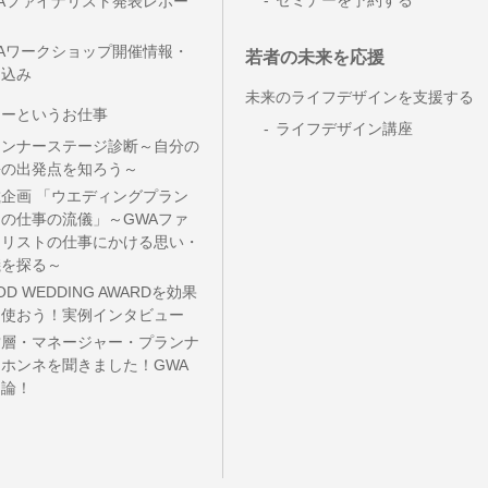
セミナーを予約する
Aファイナリスト発表レポー
Aワークショップ開催情報・
若者の未来を応援
し込み
未来のライフデザインを支援する
ナーというお仕事
ライフデザイン講座
ランナーステージ診断～自分の
長の出発点を知ろう～
企画 「ウエディングプラン
の仕事の流儀」～GWAファ
ナリストの仕事にかける思い・
儀を探る～
OD WEDDING AWARDを効果
に使おう！実例インタビュー
営層・マネージャー・プランナ
ホンネを聞きました！GWA
用論！