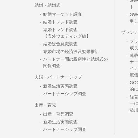
GW
結婚・結婚式
ト
結婚マーケット調査
GW
申
結婚トレンド調査
結婚トレンド調査
プラン
【海外ウエディング編】
プ
結婚総合意識調査
成
結婚市場の経済波及効果推計
連載
パートナー間の親密性と結婚式の
ナー
関係調査
イ
流
夫婦・パートナーシップ
GO
新婚生活実態調査
的
パートナーシップ調査
経
ーに
出産・育児
活
出産・育児調査
新婚生活実態調査
パートナーシップ調査