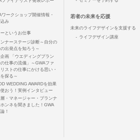
セミナーを予約する
Aファイナリスト発表レポー
Aワークショップ開催情報・
若者の未来を応援
し込み
未来のライフデザインを支援する
ナーというお仕事
ライフデザイン講座
ランナーステージ診断～自分の
長の出発点を知ろう～
企画 「ウエディングプラン
の仕事の流儀」～GWAファ
ナリストの仕事にかける思い・
儀を探る～
OD WEDDING AWARDを効果
に使おう！実例インタビュー
営層・マネージャー・プランナ
ホンネを聞きました！GWA
用論！